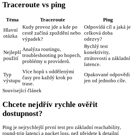
Traceroute vs ping
Téma
Traceroute
Ping
Kudy provoz jde a kde po
Odpovídá cíl a jaká je
Hlavní
cestě začíná zpoždění nebo
celková doba
otázka
výpadek?
odezvy?
Rychlý test
Analýza routingu,
Nejlepší
konektivity,
troubleshooting po hopech,
použití
ztrátovosti a základní
problémy u providerů.
latence.
Více hopů s oddělenými
Typ
Opakované odpovědi
časy pro každý krok po
výstupu
jen od jednoho cíle.
trase.
Související článek
Chcete nejdřív rychle ověřit
dostupnost?
Ping je nejrychlejší první test pro základní reachability,
round-trip latenci a packet loss, než přejdete k detailní