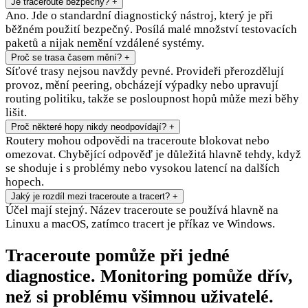
Je traceroute bezpečný?
+
Ano. Jde o standardní diagnostický nástroj, který je při
běžném použití bezpečný. Posílá malé množství testovacích
paketů a nijak nemění vzdálené systémy.
Proč se trasa časem mění?
+
Síťové trasy nejsou navždy pevné. Provideři přerozdělují
provoz, mění peering, obcházejí výpadky nebo upravují
routing politiku, takže se posloupnost hopů může mezi běhy
lišit.
Proč některé hopy nikdy neodpovídají?
+
Routery mohou odpovědi na traceroute blokovat nebo
omezovat. Chybějící odpověď je důležitá hlavně tehdy, když
se shoduje i s problémy nebo vysokou latencí na dalších
hopech.
Jaký je rozdíl mezi traceroute a tracert?
+
Účel mají stejný. Název traceroute se používá hlavně na
Linuxu a macOS, zatímco tracert je příkaz ve Windows.
Traceroute pomůže při jedné
diagnostice. Monitoring pomůže dřív,
než si problému všimnou uživatelé.