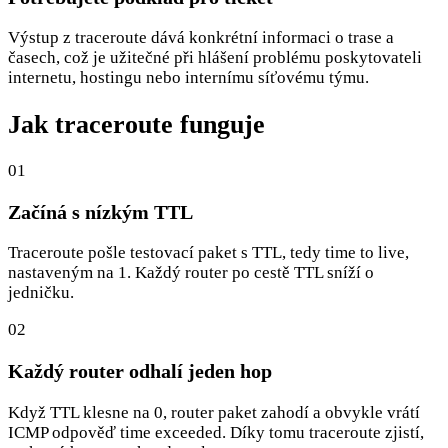
Výstup z traceroute dává konkrétní informaci o trase a
časech, což je užitečné při hlášení problému poskytovateli
internetu, hostingu nebo internímu síťovému týmu.
Jak traceroute funguje
01
Začíná s nízkým TTL
Traceroute pošle testovací paket s TTL, tedy time to live,
nastaveným na 1. Každý router po cestě TTL sníží o
jedničku.
02
Každý router odhalí jeden hop
Když TTL klesne na 0, router paket zahodí a obvykle vrátí
ICMP odpověď time exceeded. Díky tomu traceroute zjistí,