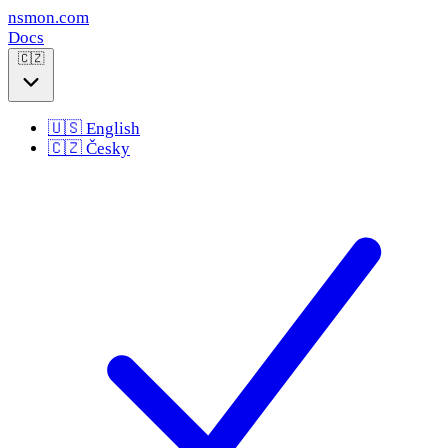
nsmon
.com
Docs
🇨🇿
🇺🇸
English
🇨🇿
Česky