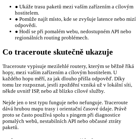
●
Ukáže trasu paketů mezi vaším zařízením a cílovým
hostitelem.
●
Pomůže najít místo, kde se zvyšuje latence nebo mizí
odpovědi.
●
Hodí se při pomalém webu, nedostupném API nebo
regionálních routing problémech.
Co traceroute skutečně ukazuje
Traceroute vypisuje mezilehlé routery, kterým se běžně říká
hopy, mezi vaším zařízením a cílovým hostitelem. U
každého hopu měří, za jak dlouho přišla odpověď. Díky
tomu lze rozpoznat, jestli zpoždění vzniká už v lokální síti,
někde uvnitř ISP, nebo až blízko cílové služby.
Nejde jen o test typu funguje nebo nefunguje. Traceroute
dává hrubou mapu trasy i orientační časové údaje. Právě
proto se často používá spolu s pingem při diagnostice
pomalých webů, nestabilních API nebo občasné ztráty
paketů.