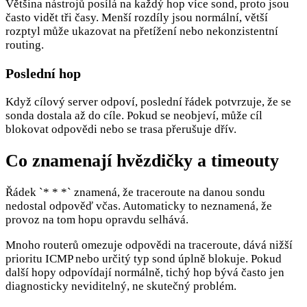
Většina nástrojů posílá na každý hop více sond, proto jsou
často vidět tři časy. Menší rozdíly jsou normální, větší
rozptyl může ukazovat na přetížení nebo nekonzistentní
routing.
Poslední hop
Když cílový server odpoví, poslední řádek potvrzuje, že se
sonda dostala až do cíle. Pokud se neobjeví, může cíl
blokovat odpovědi nebo se trasa přerušuje dřív.
Co znamenají hvězdičky a timeouty
Řádek `* * *` znamená, že traceroute na danou sondu
nedostal odpověď včas. Automaticky to neznamená, že
provoz na tom hopu opravdu selhává.
Mnoho routerů omezuje odpovědi na traceroute, dává nižší
prioritu ICMP nebo určitý typ sond úplně blokuje. Pokud
další hopy odpovídají normálně, tichý hop bývá často jen
diagnosticky neviditelný, ne skutečný problém.