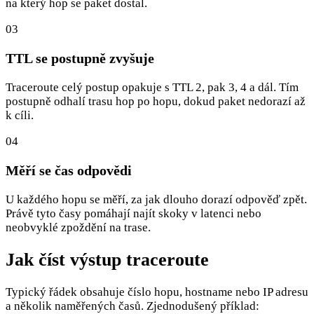
na který hop se paket dostal.
03
TTL se postupně zvyšuje
Traceroute celý postup opakuje s TTL 2, pak 3, 4 a dál. Tím
postupně odhalí trasu hop po hopu, dokud paket nedorazí až
k cíli.
04
Měří se čas odpovědi
U každého hopu se měří, za jak dlouho dorazí odpověď zpět.
Právě tyto časy pomáhají najít skoky v latenci nebo
neobvyklé zpoždění na trase.
Jak číst výstup traceroute
Typický řádek obsahuje číslo hopu, hostname nebo IP adresu
a několik naměřených časů. Zjednodušený příklad: