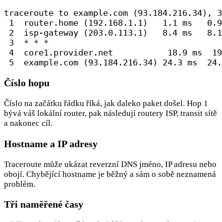
traceroute to example.com (93.184.216.34), 3
 1  router.home (192.168.1.1)   1.1 ms   0.9
 2  isp-gateway (203.0.113.1)   8.4 ms   8.1
 3  * * *

 4  core1.provider.net           18.9 ms  19
 5  example.com (93.184.216.34) 24.3 ms  24.
Číslo hopu
Číslo na začátku řádku říká, jak daleko paket došel. Hop 1
bývá váš lokální router, pak následují routery ISP, transit sítě
a nakonec cíl.
Hostname a IP adresy
Traceroute může ukázat reverzní DNS jméno, IP adresu nebo
obojí. Chybějící hostname je běžný a sám o sobě neznamená
problém.
Tři naměřené časy