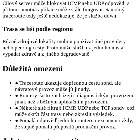
Cílový server může blokovat ICMP nebo UDP odpovědi a
přitom samotná aplikace může stále fungovat. Samotný
traceroute tedy ještě nedokazuje, že je služba down.
Trasa se liší podle regionu
Různé zdrojové lokality mohou používat jiné providery
nebo peering cesty. Proto může služba z jednoho místa
vypadat zdravě a z jiného degradovaně.
Důležitá omezení
●
Traceroute ukazuje dopřednou cestu sond, ale
návratový provoz může jít jinudy.
●
Routery často zacházejí s diagnostickým provozem
jinak než s běžným aplikačním provozem.
●
Některé sítě filtrují ICMP, UDP nebo TCP sondy, což
může skrýt část trasy nebo zkreslit výsledek.
●
Pomalá odpověď jednoho routeru neznamená vždy,
že stejně pomalu přeposílá produkční provoz.