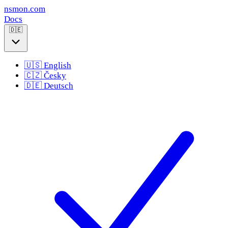
nsmon
.com
Docs
🇩🇪
🇺🇸
English
🇨🇿
Česky
🇩🇪
Deutsch