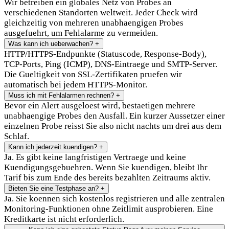
Wir betreiben ein globales Netz von Probes an
verschiedenen Standorten weltweit. Jeder Check wird
gleichzeitig von mehreren unabhaengigen Probes
ausgefuehrt, um Fehlalarme zu vermeiden.
Was kann ich ueberwachen?
+
HTTP/HTTPS-Endpunkte (Statuscode, Response-Body),
TCP-Ports, Ping (ICMP), DNS-Eintraege und SMTP-Server.
Die Gueltigkeit von SSL-Zertifikaten pruefen wir
automatisch bei jedem HTTPS-Monitor.
Muss ich mit Fehlalarmen rechnen?
+
Bevor ein Alert ausgeloest wird, bestaetigen mehrere
unabhaengige Probes den Ausfall. Ein kurzer Aussetzer einer
einzelnen Probe reisst Sie also nicht nachts um drei aus dem
Schlaf.
Kann ich jederzeit kuendigen?
+
Ja. Es gibt keine langfristigen Vertraege und keine
Kuendigungsgebuehren. Wenn Sie kuendigen, bleibt Ihr
Tarif bis zum Ende des bereits bezahlten Zeitraums aktiv.
Bieten Sie eine Testphase an?
+
Ja. Sie koennen sich kostenlos registrieren und alle zentralen
Monitoring-Funktionen ohne Zeitlimit ausprobieren. Eine
Kreditkarte ist nicht erforderlich.