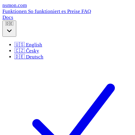
nsmon
.com
Funktionen
So funktioniert es
Preise
FAQ
Docs
🇩🇪
🇺🇸
English
🇨🇿
Česky
🇩🇪
Deutsch